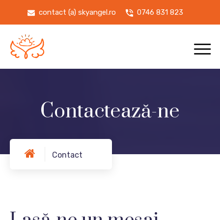
contact (a) skyangel.ro
0746 831 823
Contactează-ne
Contact